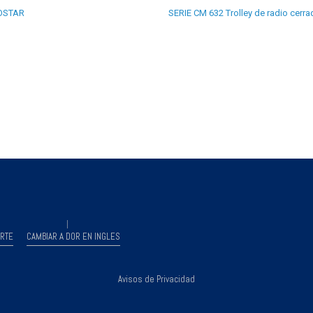
OSTAR
SERIE CM 632 Trolley de radio cerr
RTE
CAMBIAR A DOR EN INGLES
Avisos de Privacidad