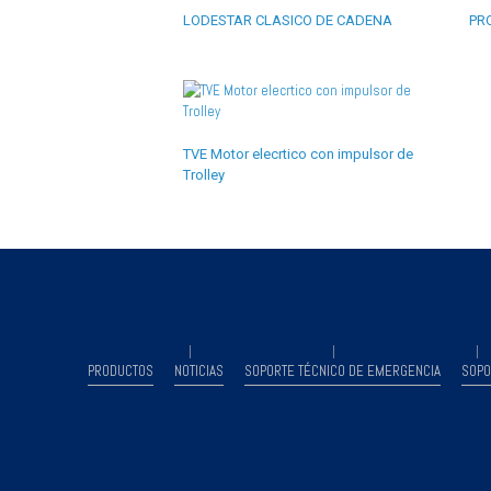
LODESTAR CLASICO DE CADENA
PR
TVE Motor elecrtico con impulsor de
Trolley
PRODUCTOS
NOTICIAS
SOPORTE TÉCNICO DE EMERGENCIA
SOPO