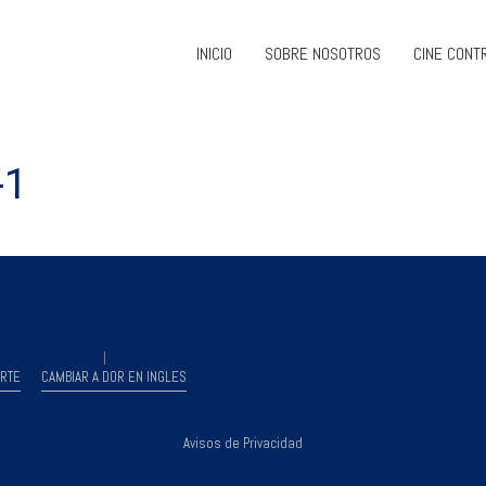
INICIO
SOBRE NOSOTROS
CINE CONT
-1
RTE
CAMBIAR A DOR EN INGLES
Avisos de Privacidad